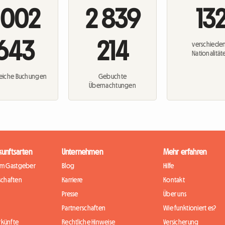
 002
2 839
13
643
214
verschiede
Nationalität
reiche Buchungen
Gebuchte
Übernachtungen
kunftsarten
Unternehmen
Mehr erfahren
im Gastgeber
Blog
Hilfe
chaften
Karriere
Kontakt
Presse
Über uns
Partnerschaften
Wie funktioniert es?
rkünfte
Rechtliche Hinweise
Versicherung