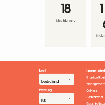
18
1
Jahre Erfahrung
Erfolg
Land
Unsere Unter
Unterkunft be
Wohngemeins
Währung
Coliving
Gästezimmer
Gesamte Unte