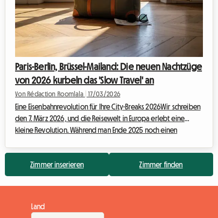
Paris-Berlin, Brüssel-Mailand: Die neuen Nachtzüge
von 2026 kurbeln das 'Slow Travel' an
Von Rédaction Roomlala
|
17/03/2026
Eine Eisenbahnrevolution für Ihre City-Breaks 2026Wir schreiben
den 7. März 2026, und die Reisewelt in Europa erlebt eine
kleine Revolution. Während man Ende 2025 noch einen
Rückgang der Nachtverbindungen befürchtete, markiert
dieses Frühjahr im Gegenteil ein spektakuläres Comeback.
Zimmer inserieren
Zimmer finden
Vergessen Sie den Stress an Flughäfen und das morgendliche
Aufstehen im Morgengrauen: In diesem Jahr beginnt die Reise,
sobald Sie die Augen schließen. Mit der bevorstehenden
Eröffnung der Linie Paris-Berlin Ende Mär...
Land