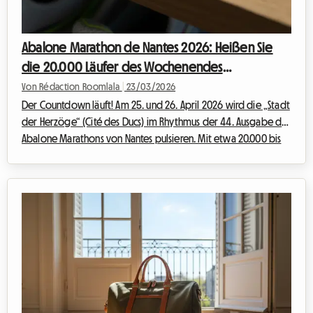
Abalone Marathon de Nantes 2026: Heißen Sie
die 20.000 Läufer des Wochenendes
willkommen!
Von Rédaction Roomlala
|
23/03/2026
Der Countdown läuft! Am 25. und 26. April 2026 wird die „Stadt
der Herzöge“ (Cité des Ducs) im Rhythmus der 44. Ausgabe des
Abalone Marathons von Nantes pulsieren. Mit etwa 20.000 bis
23.000 erwarteten Läufern an der Startlinie, begleitet von ihren
Angehörigen, bereitet sich die Stadt auf ein Wochenende
voller absoluter Begeisterung vor. Doch angesichts dieses
Massenandrangs taucht ein wiederkehrendes Problem auf: Wo
all diese Menschen unterbringen? Die Hotels sind bereits
Monate im Voraus ausge...