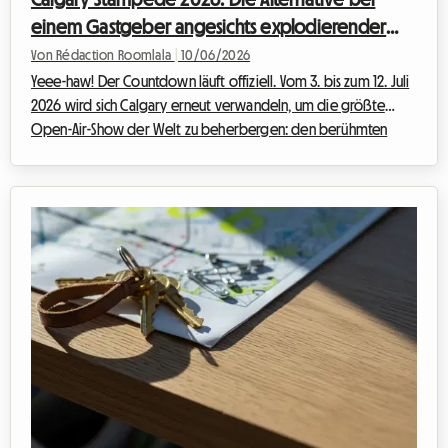
einem Gastgeber angesichts explodierender
Hotelpreise
Von Rédaction Roomlala
|
10/06/2026
Yeee-haw! Der Countdown läuft offiziell. Vom 3. bis zum 12. Juli
2026 wird sich Calgary erneut verwandeln, um die größte
Open-Air-Show der Welt zu beherbergen: den berühmten
Calgary Stampede. Zehn Tage lang wird der Stampede Park im
Rhythmus von Profi-Rodeos, rasanten Chuckwagon-Rennen,
grandiosen Konzerten und den legendären kostenlosen
Pfannkuchen-Frühstücken beben. Auch wenn die Vorfreude
riesig ist, kann die Reiseplanung für Besucher schnell zu einem
echten finanziellen Kraftakt werden.Bei R...