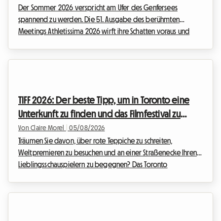
Der Sommer 2026 verspricht am Ufer des Genfersees
spannend zu werden. Die 51. Ausgabe des berühmten
Meetings Athletissima 2026 wirft ihre Schatten voraus und
verspricht, die olympische Hauptstadt erneut zu begeistern.
Bei Roomlala wissen wir, wie sehr der Besuch einer
Veranstaltung von solchem Ausmaß das Budget eines
Sportfans belasten kann. Zwischen Tickets, Anreise und
Nebenkosten steigt die Rechnung schnell an. Aber oft ist es
TIFF 2026: Der beste Tipp, um in Toronto eine
die Unterkunft in Lausanne, die den kritischsten Kostenpunkt
Unterkunft zu finden und das Filmfestival zu
darst...
erleben, ohne ein Vermögen auszugeben
Von Claire Morel
|
05/08/2026
Träumen Sie davon, über rote Teppiche zu schreiten,
Weltpremieren zu besuchen und an einer Straßenecke Ihren
Lieblingsschauspielern zu begegnen? Das Toronto
International Film Festival ist das absolute Highlight des Jahres
für jeden Filmfan, der etwas auf sich hält. Die Planung Ihrer
Reise zu diesem Weltereignis kann jedoch schnell zu einem
finanziellen Kopfzerbrechen werden, insbesondere bei der