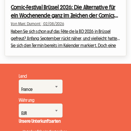
Unterkunft. Wir bei Roomlala wissen, wie wichtig es ist, eine
Comic-Festival Brüssel 2026: Die Alternative für
komfortable Bleibe zu finden, ohne das...
ein Wochenende ganz im Zeichen der Comics
und eine günstige Unterkunft
Von Marc Dumont
|
02/08/2026
Haben Sie sich schon auf das Fête de la BD 2026 in Brüssel
gefreut? Anfang September rückt näher, und vielleicht hatten
Sie sich den Termin bereits im Kalender markiert. Doch eine
unerwartete Nachricht hat den belgischen Kulturkalender
durcheinandergebracht. Angesichts dieser Situation haben
wir bei Roomlala beschlossen, Ihren Aufenthalt neu zu
erfinden. Auch wenn die offizielle Veranstaltung nicht
Land
stattfindet, ist die belgische Hauptstadt voller dauerhafter
Schätze für Liebhaber der neunten Kun...
Währung
Unsere Unterkunftsarten