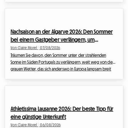
erwartete Weltklasse-Meeting kehrt zurück. Diese
prestigeträchtige Veranstaltung, eine feste Institution im
internationalen Sportkalender, zieht jedes Jahr Tausende von
Fans an, die die Elite der Leichtathletik bewundern möchten.
Nachsaison an der Algarve 2026: Den Sommer
Doch während das Spektakel auf der Bahn garantiert ist...
bei einem Gastgeber verlängern, um
explodierenden Preisen zu entgehen
Von Claire Morel
|
07/08/2026
Träumen Sie davon, den Sommer unter der strahlenden
Sonne im Süden Portugals zu verlängern, weit weg von dem
grauen Wetter, das sich anderswo in Europa langsam breit
macht? Die Algarve im September 2026 ist die absolute
Wahl. Mit ihren goldenen Klippen, kristallklarem Wasser und
einem außergewöhnlich milden Klima zieht diese Region
weiterhin Reisende auf der Suche nach einer Auszeit an. Bei
Roomlala wissen wir, wie magisch diese Jahreszeit ist, um die
Athletissima Lausanne 2026: Der beste Tipp für
portugiesische Küste zu entdecken. Ein große...
eine günstige Unterkunft
Von Claire Morel
|
06/08/2026