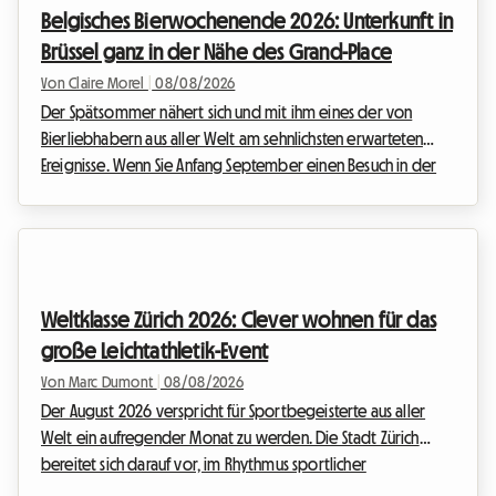
Belgisches Bierwochenende 2026: Unterkunft in
Brüssel ganz in der Nähe des Grand-Place
Von Claire Morel
|
08/08/2026
Der Spätsommer nähert sich und mit ihm eines der von
Bierliebhabern aus aller Welt am sehnlichsten erwarteten
Ereignisse. Wenn Sie Anfang September einen Besuch in der
belgischen Hauptstadt planen, haben Sie sicher schon von
dem großen Bierfest gehört, das das historische Zentrum
belebt. Wir bei Roomlala wissen, wie kompliziert es sein
kann, einen Aufenthalt während großer internationaler
Veranstaltungen zu organisieren. Hotels sind oft Monate im
Weltklasse Zürich 2026: Clever wohnen für das
Voraus ausgebucht und die Preise schießen in die ...
große Leichtathletik-Event
Von Marc Dumont
|
08/08/2026
Der August 2026 verspricht für Sportbegeisterte aus aller
Welt ein aufregender Monat zu werden. Die Stadt Zürich
bereitet sich darauf vor, im Rhythmus sportlicher
Höchstleistungen zu schwingen, denn das mit Spannung