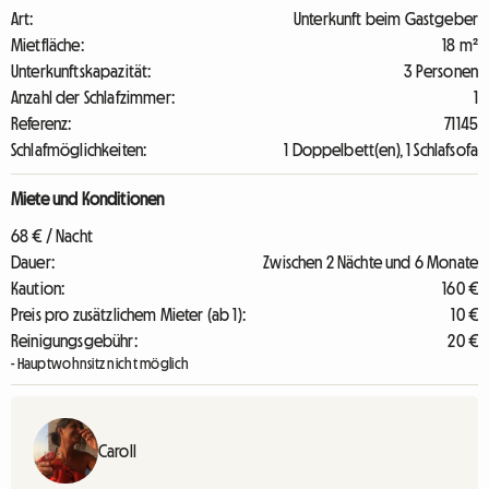
Art:
Unterkunft beim Gastgeber
Mietfläche:
18 m²
Unterkunftskapazität:
3 Personen
Anzahl der Schlafzimmer:
1
Referenz:
71145
Schlafmöglichkeiten:
1 Doppelbett(en), 1 Schlafsofa
Miete und Konditionen
68 € / Nacht
Dauer:
Zwischen 2 Nächte und 6 Monate
Kaution:
160 €
Preis pro zusätzlichem Mieter (ab 1):
10 €
Reinigungsgebühr:
20 €
- Hauptwohnsitz nicht möglich
Caroll