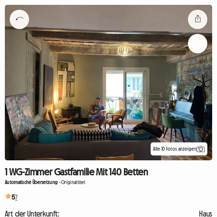
Alle 10 Fotos anzeigen
1 WG-Zimmer Gastfamilie Mit 140 Betten
Automatische Übersetzung
-
Originaltitel
5
7
Art der Unterkunft:
Haus