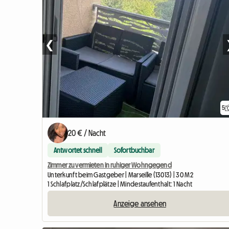
❮
5
20 € / Nacht
Antwortet schnell
Sofortbuchbar
Zimmer zu vermieten in ruhiger Wohngegend
Unterkunft beim Gastgeber | Marseille (13013) | 30 M2
1 Schlafplatz/Schlafplätze | Mindestaufenthalt: 1 Nacht
Anzeige ansehen