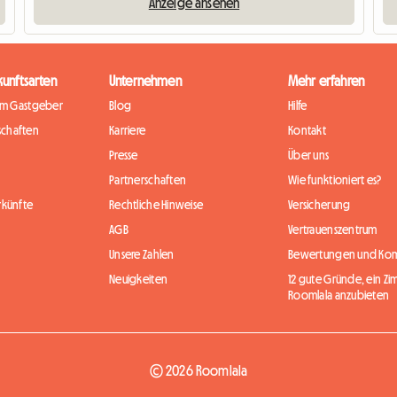
Anzeige ansehen
kunftsarten
Unternehmen
Mehr erfahren
im Gastgeber
Blog
Hilfe
chaften
Karriere
Kontakt
Presse
Über uns
Partnerschaften
Wie funktioniert es?
rkünfte
Rechtliche Hinweise
Versicherung
AGB
Vertrauenszentrum
Unsere Zahlen
Bewertungen und Ko
Neuigkeiten
12 gute Gründe, ein Zi
Roomlala anzubieten
© 2026 Roomlala