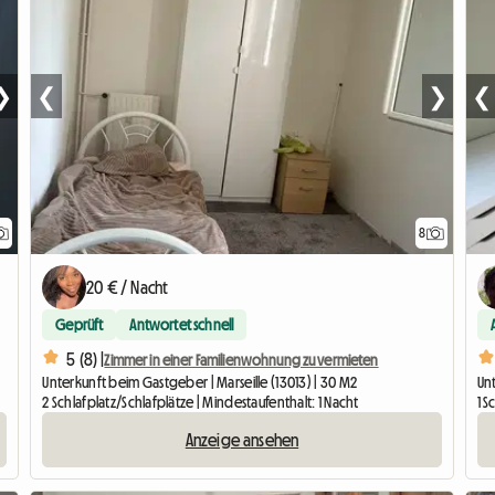
❯
❮
❯
❮
8
20 € / Nacht
Geprüft
Antwortet schnell
5 (8) |
Zimmer in einer Familienwohnung zu vermieten
Unterkunft beim Gastgeber | Marseille (13013) | 30 M2
Un
2 Schlafplatz/Schlafplätze | Mindestaufenthalt: 1 Nacht
1 S
Anzeige ansehen