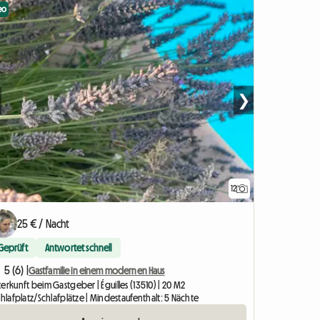
eo
❯
12
25 € / Nacht
Geprüft
Antwortet schnell
5 (6) |
Gastfamilie in einem modernen Haus
erkunft beim Gastgeber | Éguilles (13510) | 20 M2
chlafplatz/Schlafplätze | Mindestaufenthalt: 5 Nächte