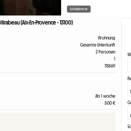
Schlafzimmer
Mirabeau (Aix-En-Provence - 13100)
Wohnung
Gesamte Unterkunft
2 Personen
Wa
1
78869
R
Ab 1 woche
G
500 €
S