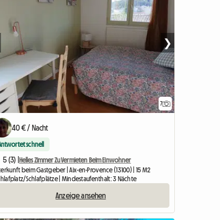
❯
7
40 € / Nacht
Antwortet schnell
5 (3) |
Helles Zimmer Zu Vermieten Beim Einwohner
terkunft beim Gastgeber | Aix-en-Provence (13100) | 15 M2
chlafplatz/Schlafplätze | Mindestaufenthalt: 3 Nächte
Anzeige ansehen