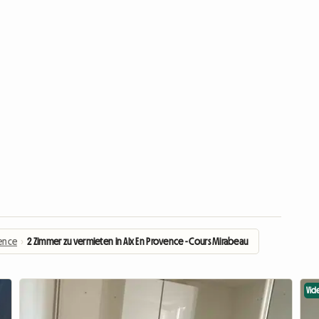
vence
›
2 Zimmer zu vermieten in Aix En Provence - Cours Mirabeau
Vid