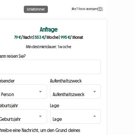
Alle 7 Fotos anzeigen
Schlafzimmer
Anfrage
79 €
/ Nacht
|
553 €
/ Woche
|
995 €
/ Monat
Mindestmietdauer: 1 woche
nn reisen Sie?
eisender
Aufenthaltszweck
eburtsjahr
Lage
chreibe eine Nachricht, um den Grund deines