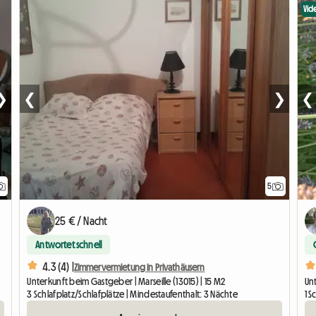
Vid
❯
❮
❯
❮
5
25 € / Nacht
Antwortet schnell
4.3 (4) |
Zimmervermietung in Privathäusern
Unterkunft beim Gastgeber | Marseille (13015) | 15 M2
Unt
3 Schlafplatz/Schlafplätze | Mindestaufenthalt: 3 Nächte
1 S