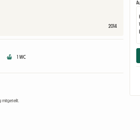
Au
2014
1 WC
 mitgeteilt.