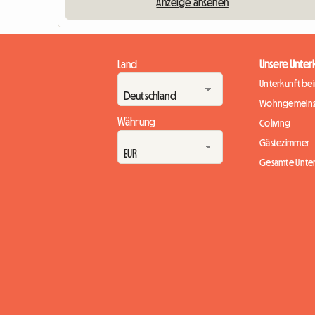
Anzeige ansehen
Land
Unsere Unter
Unterkunft be
Wohngemeins
Währung
Coliving
Gästezimmer
Gesamte Unte