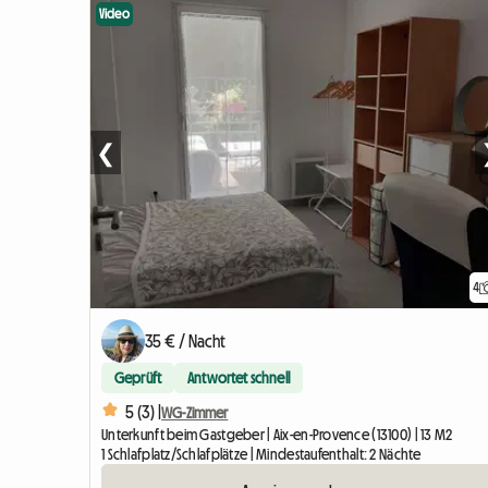
Video
❮
4
35 € / Nacht
Geprüft
Antwortet schnell
5 (3) |
WG-Zimmer
Unterkunft beim Gastgeber | Aix-en-Provence (13100) | 13 M2
1 Schlafplatz/Schlafplätze | Mindestaufenthalt: 2 Nächte