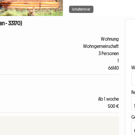
Schlafzimmer
n - 33170)
Wohnung
Wohngemeinschaft
3 Personen
1
Wa
66140
R
Ab 1 woche
500 €
G