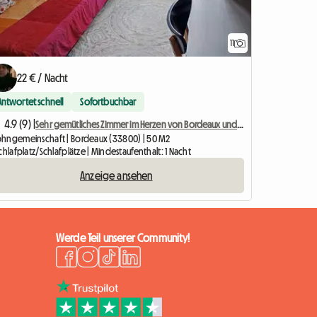
11
22 € / Nacht
Antwortet schnell
Sofortbuchbar
4.9 (9) |
Sehr gemütliches Zimmer im Herzen von Bordeaux und privat
hngemeinschaft | Bordeaux (33800) | 50 M2
chlafplatz/Schlafplätze | Mindestaufenthalt: 1 Nacht
Anzeige ansehen
Werde Teil unserer Community!