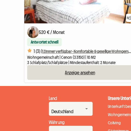
6
520 € / Monat
Antwortet schnell
1 (3) |
1 Zimmer verfügbar - Komfortable & gesellige Wohngemeinsch
Wohngemeinschaft | Cenon (33150) | 10 M2
3 Schlafplatz/Schlafplätze | Mindestaufenthalt: 2 Monate
Anzeige ansehen
Land
Unsere Unter
Unterkunft be
Wohngemeins
Währung
Coliving