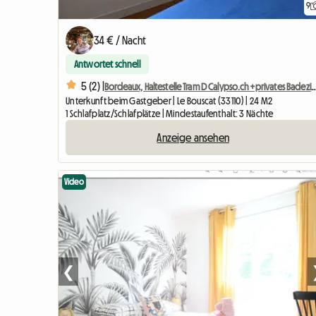
9
34 € / Nacht
Antwortet schnell
5 (2) |
Bordeaux, Haltestelle Tram D Calypso.ch+privates 
Unterkunft beim Gastgeber | Le Bouscat (33110) | 24 M2
1 Schlafplatz/Schlafplätze | Mindestaufenthalt: 3 Nächte
Anzeige ansehen
Video
❮