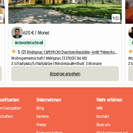
9
620 € / Monat
Antwortet schnell
5 (2) |
aft
Mérignac CAPEYRON Chambre Meublée - Arrêt "frères Robinson"
Wohngemeinschaft | Mérignac (33700) | 86 M2
Wo
3 Schlafplatz/Schlafplätze | Mindestaufenthalt: 3 Monate
2 S
Anzeige ansehen
kunftsarten
Unternehmen
Mehr erfahren
im Gastgeber
Blog
Hilfe
chaften
Karriere
Kontakt
Presse
Über uns