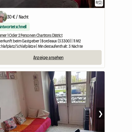
8
30 € / Nacht
Antwortet schnell
mer 1 Oder 2 Personen Chartrons District
terkunft beim Gastgeber | Bordeaux (33300) | 11 M2
chlafplatz/Schlafplätze | Mindestaufenthalt: 3 Nächte
Anzeige ansehen
❯