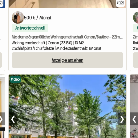
8
500 € / Monat
Antwortet schnell
Moderne & gemütliche Wohngemeinschaft Cenon/Bastide – 2 Zimmer verfügbar
Zim
Badezimmer+WC
Wohngemeinschaft | Cenon (33150) | 10 M2
Un
2 Schlafplatz/Schlafplätze | Mindestaufenthalt: 1 Monat
2 S
Anzeige ansehen
Video
❯
❮
❯
❮