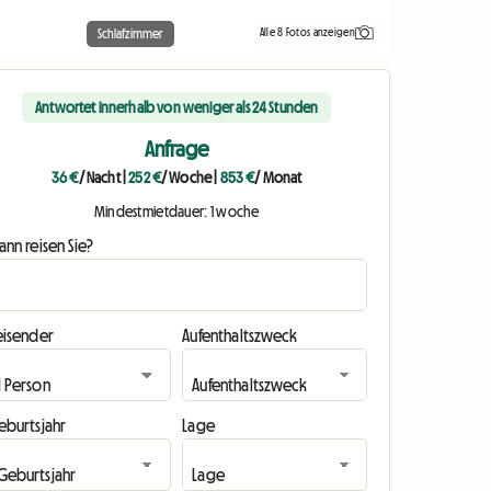
Alle 8 Fotos anzeigen
Schlafzimmer
Antwortet innerhalb von weniger als 24 Stunden
Anfrage
36 €
/ Nacht
|
252 €
/ Woche
|
853 €
/ Monat
Mindestmietdauer: 1 woche
nn reisen Sie?
eisender
Aufenthaltszweck
eburtsjahr
Lage