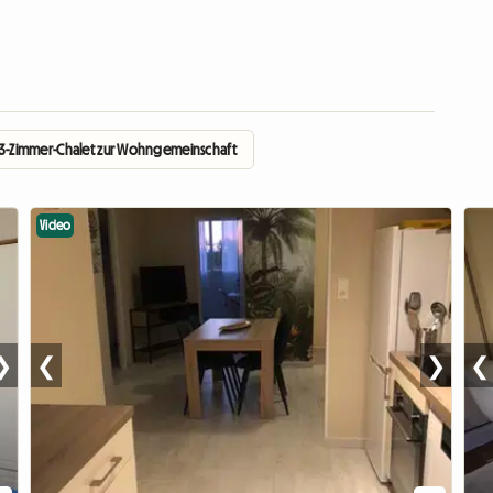
3-Zimmer-Chalet zur Wohngemeinschaft
Video
❯
❮
❯
❮