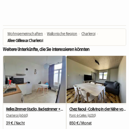
Wohngemeinschaften
›
Wallonische Region
›
Charleroi
›
Allee Gillieaux Charleroi
Weitere Unterkünfte, die Sie interessieren könnten
Helles Zimmer-Studio, Badezimmer + Eigene Küche
Chez Raoul - Coliving in der Nähe von Nivelles - Seneffe - Feluy
Charleroi (6060)
Pont-à-Celles (6230)
39 € / Nacht
850 € / Monat