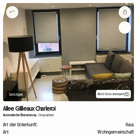
Alle 6 Fotos anzeigen
Sonstiges
Allee Gillieaux Charleroi
Automatische Übersetzung
-
Originaltitel
Art der Unterkunft:
Haus
Art:
Wohngemeinschaft