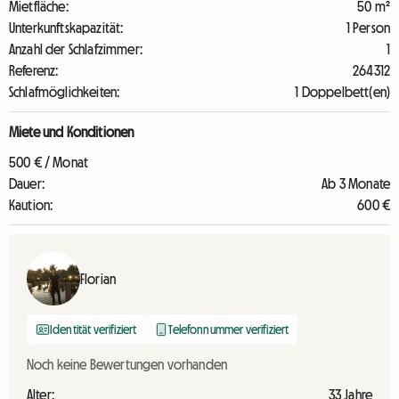
Mietfläche:
50 m²
Unterkunftskapazität:
1 Person
Anzahl der Schlafzimmer:
1
Referenz:
264312
Schlafmöglichkeiten:
1 Doppelbett(en)
Miete und Konditionen
500 € / Monat
Dauer:
Ab 3 Monate
Kaution:
600 €
Florian
Identität verifiziert
Telefonnummer verifiziert
Noch keine Bewertungen vorhanden
Alter:
33 Jahre