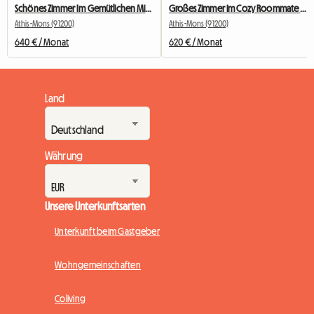
Schönes Zimmer Im Gemütlichen Mitbewohner Nr. 2
Großes Zimmer im Cozy Roommate #5 New York in der Nähe von Olry
Athis-Mons (91200)
Athis-Mons (91200)
640 € / Monat
620 € / Monat
Land
Währung
Unsere Unterkunftsarten
Unterkunft beim Gastgeber
Wohngemeinschaften
Coliving