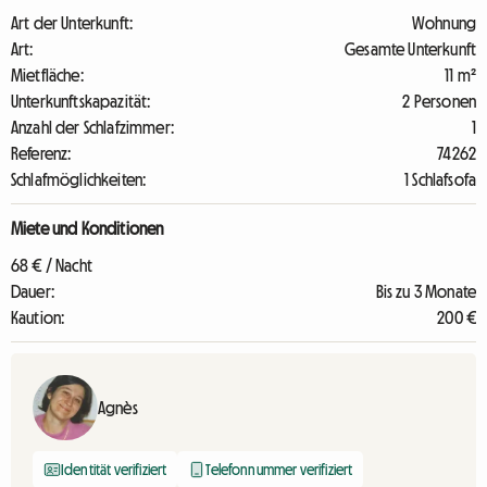
Art der Unterkunft:
Wohnung
Art:
Gesamte Unterkunft
Mietfläche:
11 m²
Unterkunftskapazität:
2 Personen
Anzahl der Schlafzimmer:
1
Referenz:
74262
Schlafmöglichkeiten:
1 Schlafsofa
Miete und Konditionen
68 € / Nacht
Dauer:
Bis zu 3 Monate
Kaution:
200 €
Agnès
Identität verifiziert
Telefonnummer verifiziert