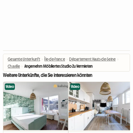
Gesamte Unterkunft
›
Île-de-France
›
Département Hauts-de-Seine
›
Chaville
›
Angenehm Möbliertes Studio Zu Vermieten
Weitere Unterkünfte, die Sie interessieren könnten
Video
Video