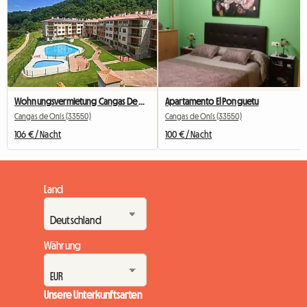
Wohnungsvermietung Cangas De Onís
Apartamento El Ponguetu
Cangas de Onís (33550)
Cangas de Onís (33550)
106 € / Nacht
100 € / Nacht
Land
Währung
Unsere Unterkunftsarten