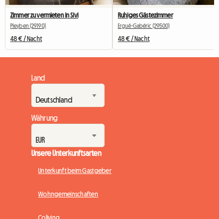
Zimmer zu vermieten in Sivi
Ruhiges Gästezimmer
Pleyben (29190)
Ergué-Gabéric (29500)
48 € / Nacht
48 € / Nacht
Land
Währung
Unsere Unterkunftsarten
Unterkunft beim Gastgeber
Wohngemeinschaften
Coliving