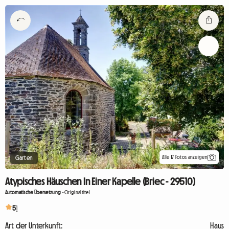
Alle 17 Fotos anzeigen
Garten
Atypisches Häuschen In Einer Kapelle (Briec - 29510)
Automatische Übersetzung
-
Originaltitel
5
1
Art der Unterkunft:
Haus