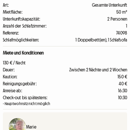
Art:
Gesamte Unterkunft
Mietfläche:
50 m²
Unterkunftskapazität:
2 Personen
Anzahl der Schlafzimmer:
1
Referenz:
74098
Schlafmöglichkeiten:
1 Doppelbett(en), 1 Schlafsofa
Miete und Konditionen
130 € / Nacht
Dauer:
Zwischen 2 Nächte und 2 Wochen
Kaution:
150 €
Reinigungsgebühr:
40 €
Anreise ab:
16:30
Check-out bis spätestens:
10:30
- Hauptwohnsitz nicht möglich
Marie