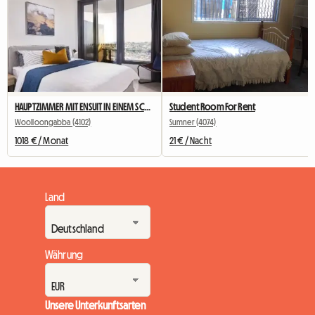
HAUPTZIMMER MIT ENSUIT IN EINEM SCHÖNEN GEBÄUDE VERFÜGBAR
Student Room For Rent
Woolloongabba (4102)
Sumner (4074)
1018 € / Monat
21 € / Nacht
Land
Währung
Unsere Unterkunftsarten