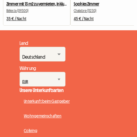
Zimmer mit 13 m2 zu vermieten, inklusive Veranda und eigenem Badezimmer
Sophies Zimmer
Bélesta (09300)
Chalabre (11230)
35 € / Nacht
45 € / Nacht
Land
Währung
Unsere Unterkunftsarten
Unterkunft beim Gastgeber
Wohngemeinschaften
Coliving