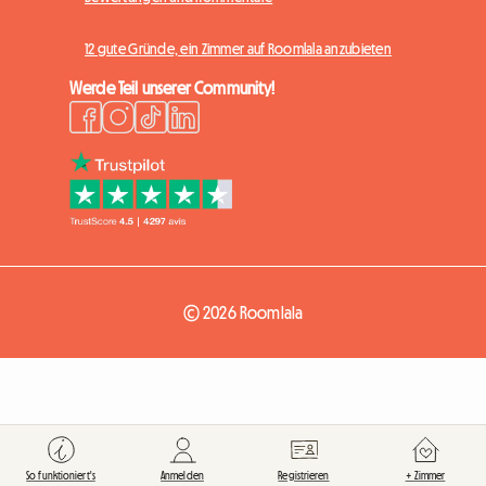
12 gute Gründe, ein Zimmer auf Roomlala anzubieten
Werde Teil unserer Community!
© 2026 Roomlala
So funktioniert's
Anmelden
Registrieren
+ Zimmer