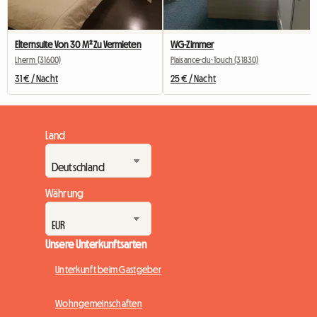
Elternsuite Von 30 M² Zu Vermieten
WG-Zimmer
Lherm (31600)
Plaisance-du-Touch (31830)
31 € / Nacht
25 € / Nacht
Land
Währung
Unsere Unterkunftsarten
Unterkunft beim Gastgeber
Wohngemeinschaften