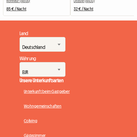
Honfleur (14600)
Dozulé (14430)
85 € / Nacht
32 € / Nacht
Land
Währung
Unsere Unterkunftsarten
Unterkunft beim Gastgeber
Wohngemeinschaften
Coliving
Gästezimmer