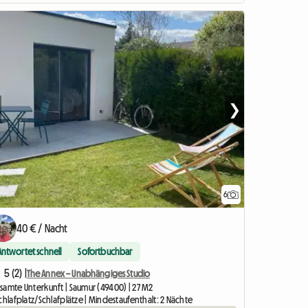
❯
6
40 € / Nacht
Antwortet schnell
Sofortbuchbar
5 (2) |
The Annex – Unabhängiges Studio
samte Unterkunft | Saumur (49400) | 27 M2
chlafplatz/Schlafplätze | Mindestaufenthalt: 2 Nächte