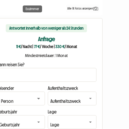
Alle 14 Fotos anzeigen
Esszimmer
Antwortet innerhalb von weniger als 24 Stunden
Anfrage
11 €
/ Nacht
|
77 €
/ Woche
|
330 €
/ Monat
Mindestmietdauer: 1 Monat
nn reisen Sie?
eisender
Aufenthaltszweck
eburtsjahr
Lage