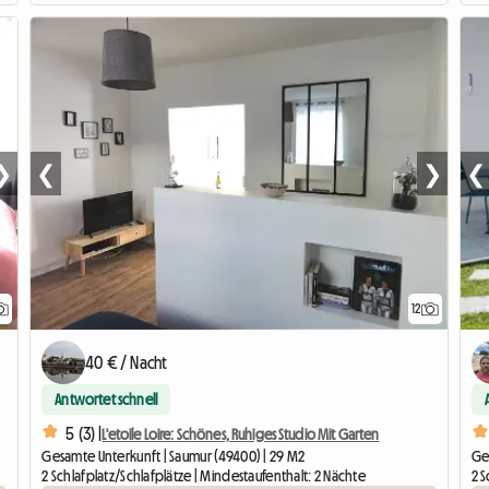
❯
❮
❯
❮
12
40 € / Nacht
Antwortet schnell
5 (3) |
L'etoile Loire: Schönes, Ruhiges Studio Mit Garten
Gesamte Unterkunft | Saumur (49400) | 29 M2
Ge
2 Schlafplatz/Schlafplätze | Mindestaufenthalt: 2 Nächte
2 S