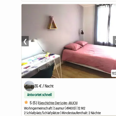
❮
12
35 € / Nacht
Antwortet schnell
5 (5) |
Geschichte Der Loire - ANJOU
Wohngemeinschaft | Saumur (49400) | 12 M2
2 Schlafplatz/Schlafplätze | Mindestaufenthalt: 2 Nächte