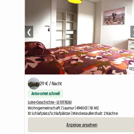
❮
12
29 € / Nacht
Antwortet schnell
Loire-Geschichte - LE FUTREAU
Wohngemeinschaft | Saumur (49400) | 18 M2
10 Schlafplatz/Schlafplätze | Mindestaufenthalt: 2 Nächte
Anzeige ansehen