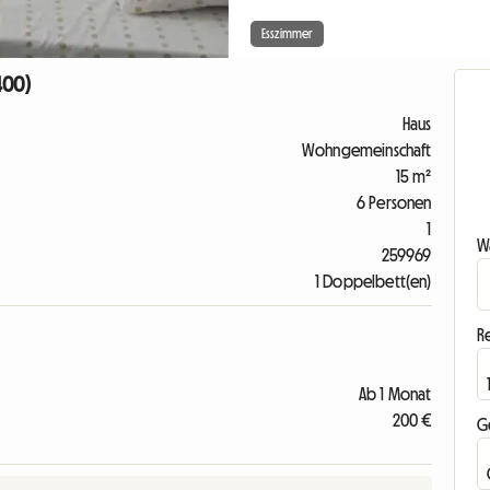
Esszimmer
400)
Haus
Wohngemeinschaft
15 m²
6 Personen
1
Wa
259969
1 Doppelbett(en)
R
Ab 1 Monat
200 €
G