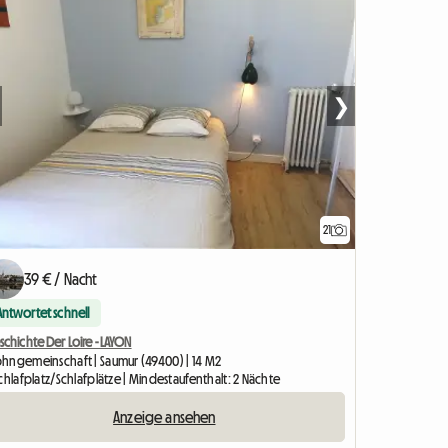
❯
21
39 € / Nacht
Antwortet schnell
chichte Der Loire - LAYON
hngemeinschaft | Saumur (49400) | 14 M2
chlafplatz/Schlafplätze | Mindestaufenthalt: 2 Nächte
Anzeige ansehen