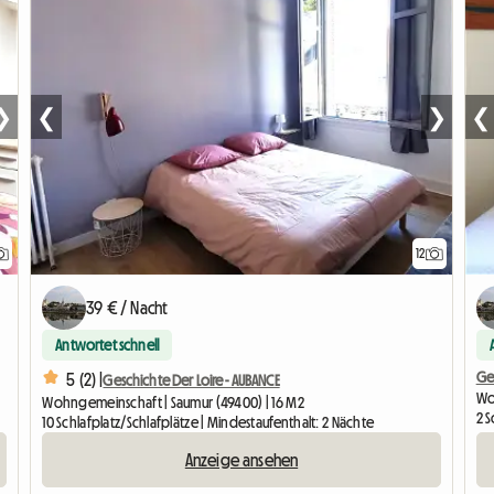
❯
❮
❯
❮
12
39 € / Nacht
Antwortet schnell
Ges
5 (2) |
Geschichte Der Loire - AUBANCE
Wo
Wohngemeinschaft | Saumur (49400) | 16 M2
2 S
10 Schlafplatz/Schlafplätze | Mindestaufenthalt: 2 Nächte
Anzeige ansehen