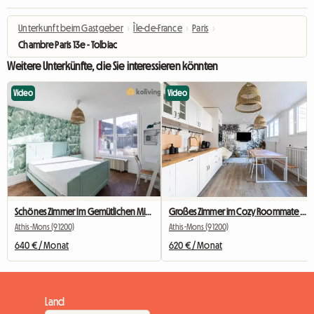
Unterkunft beim Gastgeber
›
Île-de-France
›
Paris
›
Chambre Paris 13e - Tolbiac
Weitere Unterkünfte, die Sie interessieren könnten
Video
Video
Schönes Zimmer Im Gemütlichen Mitbewohner Nr. 2
Großes Zimmer im Cozy Roommate #5 New York in der Nähe von Olry
Athis-Mons (91200)
Athis-Mons (91200)
640 € / Monat
620 € / Monat
Land