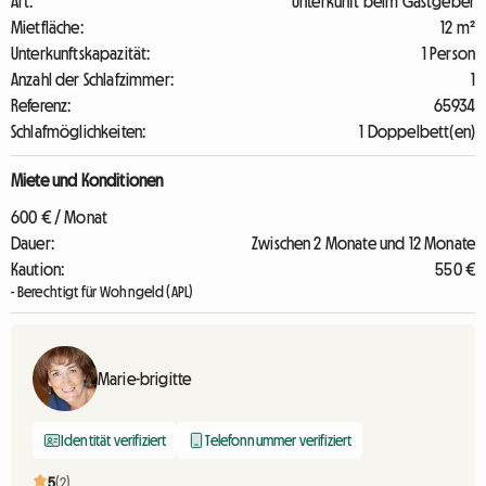
Art:
Unterkunft beim Gastgeber
Mietfläche:
12 m²
Unterkunftskapazität:
1 Person
Anzahl der Schlafzimmer:
1
Referenz:
65934
Schlafmöglichkeiten:
1 Doppelbett(en)
Miete und Konditionen
600 € / Monat
Dauer:
Zwischen 2 Monate und 12 Monate
Kaution:
550 €
- Berechtigt für Wohngeld (APL)
Marie-brigitte
Identität verifiziert
Telefonnummer verifiziert
5
(2)