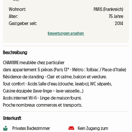
Wohnort:
PARIS (Frankreich)
Alter:
75 Jahre
Gastgeber seit:
2014
Bewertungen ansehen
Beschreibung
CHAMBRE meublée chez particulier
dans appartement 5 pièces (Paris 13° - Métro : Tolbiac / Place d’Italie)
Résidence de standing - Clair et calme, balcon et verdure.
Tout confort - Accès Salle d’eau (douche, lavabo), WC séparés,
Cuisine équipée (lave-linge – lave-vaisselle…)
Accès internet Wi-Fi - Linge de maison fourni.
Proche nombreux commerces et transports.
Unterkunft
Privates Badezimmer
Kein Zugang zum