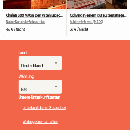
Chalets 300 M Von Den Pisten Espace Diamant
Coliving in einem gut ausgestatteten 85m2 Chalet
Notre-Dame-de-Bellecombe
Arâches-la-Frasse (74300)
46 € / Nacht
37 € / Nacht
Land
Währung
Unsere Unterkunftsarten
Unterkunft beim Gastgeber
Wohngemeinschaften