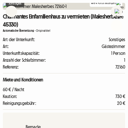
Alle 4 Fotos anzeigen
Sonstiges
Charmantes Einfamilienhaus zu vermieten (Malesherbes -
45330)
Automatische Übersetzung
-
Originaltitel
Art der Unterkunft:
Sonstiges
Art:
Gästezimmer
Unterkunftskapazität:
1 Person
Anzahl der Schlafzimmer:
1
Referenz:
72160
Miete und Konditionen
60 € / Nacht
Kaution:
730 €
Reinigungsgebühr:
20 €
Remacle