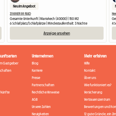
Neu im Angebot
ZIMMER IM RIAD
Gesamte Unterkunft | Marrakech (40000) | 150 M2
Ge
6 Schlafplatz/Schlafplätze | Mindestaufenthalt: 3 Nächte
4 S
Anzeige ansehen
kunftsarten
Unternehmen
Mehr erfahren
im Gastgeber
Blog
Hilfe
chaften
Karriere
Kontakt
Presse
Über uns
Partnerschaften
Wie funktioniert es?
rkünfte
Rechtliche Hinweise
Versicherung
AGB
Vertrauenszentrum
Unsere Zahlen
Bewertungen und Ko
Neuigkeiten
12 gute Gründe, ein Zi