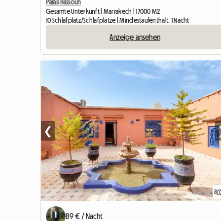
Palais Hassoun
Gesamte Unterkunft | Marrakech | 17000 M2
10 Schlafplatz/Schlafplätze | Mindestaufenthalt: 1 Nacht
Anzeige ansehen
❮
8
89 € / Nacht