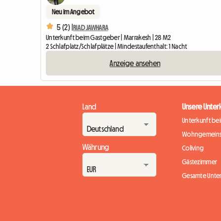
Neu im Angebot
5 (2) |
RIAD JAWHARA
Unterkunft beim Gastgeber | Marrakesh | 28 M2
2 Schlafplatz/Schlafplätze | Mindestaufenthalt: 1 Nacht
Anzeige ansehen
Land
Unsere Unter
Unterkunft be
Wohngemeins
Währung
Coliving
Gästezimmer
Gesamte Unte