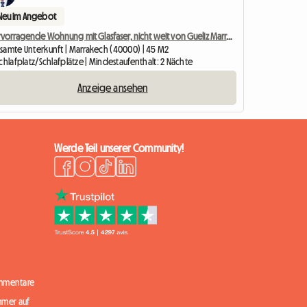
Neu im Angebot
Hervorragende Wohnung mit Glasfaser, nicht weit von Gueliz Marrakesch entfernt
samte Unterkunft | Marrakech (40000) | 45 M2
chlafplatz/Schlafplätze | Mindestaufenthalt: 2 Nächte
Anzeige ansehen
Werde Teil unserer Community!
mmentare
mmer auf