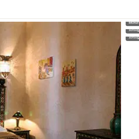
Badez
Sonsti
Sonsti