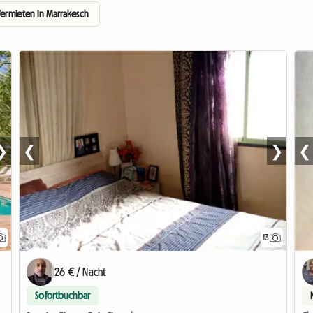
ermieten In Marrakesch
❯
❮
❯
❮
13
26 € / Nacht
Sofortbuchbar