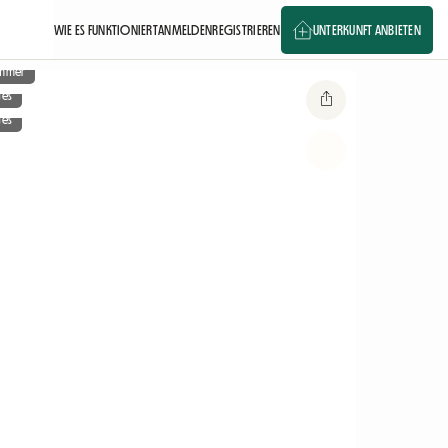
WIE ES FUNKTIONIERT
ANMELDEN
REGISTRIEREN
UNTERKUNFT ANBIETEN
immer
ges
ges