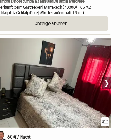
ambre D'hôte Sympa à 3 Minutes Du Jardin Majorelle
terkunft beim Gastgeber | Marrakech (40000) | 105 M2
chlafplatz/Schlafplätze | Mindestaufenthalt: 1 Nacht
Anzeige ansehen
❯
9
60 € / Nacht