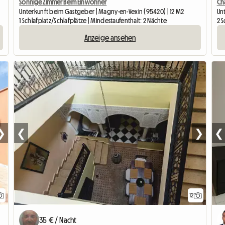
Sonnige Zimmer Beim Einwohner
Ch
Unterkunft beim Gastgeber | Magny-en-Vexin (95420) | 12 M2
Un
1 Schlafplatz/Schlafplätze | Mindestaufenthalt: 2 Nächte
2 S
Anzeige ansehen
❯
❮
❯
❮
12
35 € / Nacht