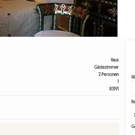
Haus
Gästezimmer
2 Personen
Wa
1
83191
R
G