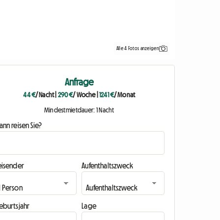
Alle 4 Fotos anzeigen
Anfrage
44 €
/ Nacht
|
290 €
/ Woche
|
1241 €
/ Monat
Mindestmietdauer: 1 Nacht
nn reisen Sie?
eisender
Aufenthaltszweck
eburtsjahr
Lage