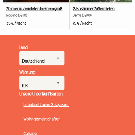
Zimmer zu vermieten in einem großen Haus von 200 Quadratmetern
Gästezimmer Zu Vermieten
Nogaro (32110)
Dému (32190)
35 € / Nacht
75 € / Nacht
Land
Währung
Unsere Unterkunftsarten
Unterkunft beim Gastgeber
Wohngemeinschaften
Coliving