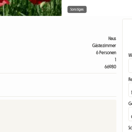
Sonstiges
Haus
Gästezimmer
6 Personen
Wa
1
66980
R
G
S