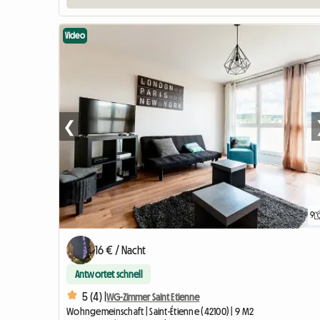
Video
❮
9
16 € / Nacht
Antwortet schnell
5 (4) |
WG-Zimmer Saint Etienne
Wohngemeinschaft | Saint-Étienne (42100) | 9 M2