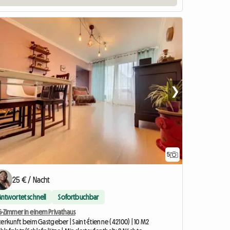
❯
5
25 € / Nacht
Antwortet schnell
Sofortbuchbar
-Zimmer in einem Privathaus
erkunft beim Gastgeber | Saint-Étienne (42100) | 10 M2