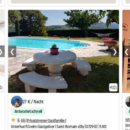
❯
❮
❯
❮
4
27 € / Nacht
Antwortet schnell
WG
5 (6) |
Privatzimmer Gastfamilie 1
Unt
Unterkunft beim Gastgeber | Saint-Romain-d'Ay (07290) | 11 M2