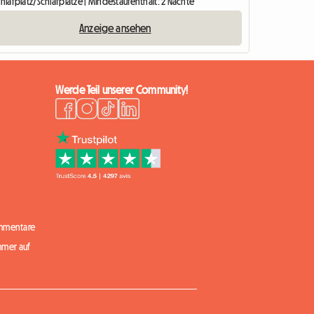
chlafplatz/Schlafplätze | Mindestaufenthalt: 2 Nächte
Anzeige ansehen
Werde Teil unserer Community!
mmentare
mmer auf