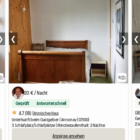
❯
❮
❯
❮
5
20 € / Nacht
Geprüft
Antwortet schnell
Git
4.7 (18) |
Atypisches Haus
Ge
Unterkunft beim Gastgeber | Annonay (07100)
2 S
3 Schlafplatz/Schlafplätze | Mindestaufenthalt: 2 Nächte
Anzeige ansehen