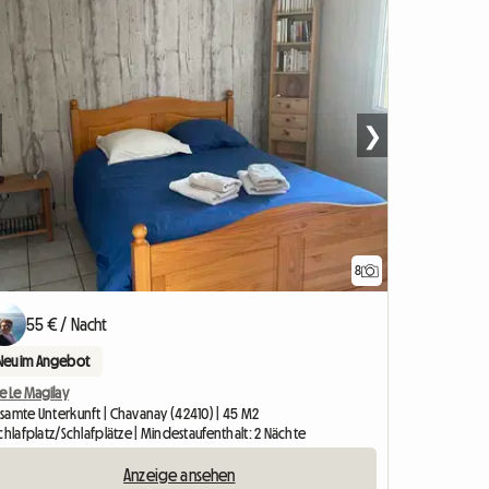
❯
8
55 € / Nacht
Neu im Angebot
e Le Magilay
samte Unterkunft | Chavanay (42410) | 45 M2
chlafplatz/Schlafplätze | Mindestaufenthalt: 2 Nächte
Anzeige ansehen