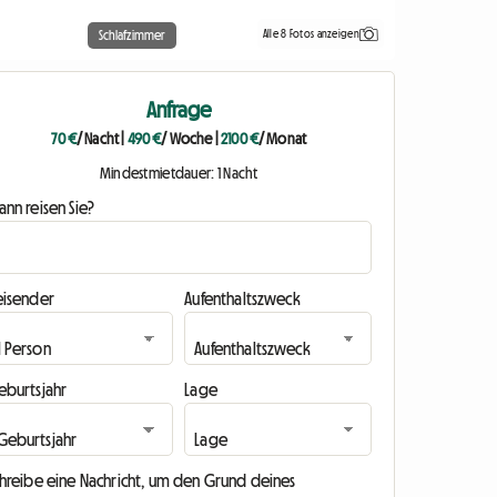
Alle 8 Fotos anzeigen
Schlafzimmer
Anfrage
70 €
/ Nacht
|
490 €
/ Woche
|
2100 €
/ Monat
Mindestmietdauer: 1 Nacht
nn reisen Sie?
eisender
Aufenthaltszweck
eburtsjahr
Lage
chreibe eine Nachricht, um den Grund deines