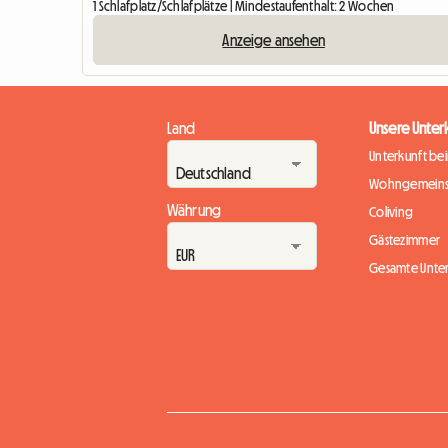
1 Schlafplatz/Schlafplätze | Mindestaufenthalt: 2 Wochen
Anzeige ansehen
Land
Unsere Unter
Unterkunft be
Wohngemeins
Währung
Coliving
Gästezimmer
Gesamte Unte