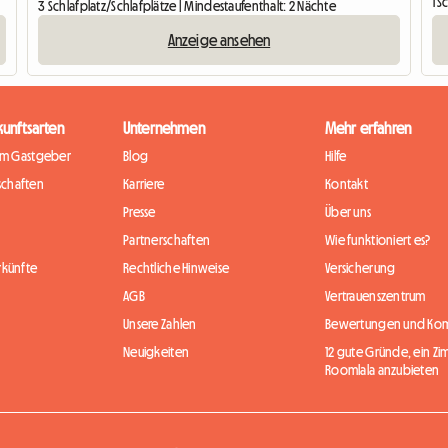
1 S
3 Schlafplatz/Schlafplätze | Mindestaufenthalt: 2 Nächte
Anzeige ansehen
kunftsarten
Unternehmen
Mehr erfahren
im Gastgeber
Blog
Hilfe
chaften
Karriere
Kontakt
Presse
Über uns
Partnerschaften
Wie funktioniert es?
rkünfte
Rechtliche Hinweise
Versicherung
AGB
Vertrauenszentrum
Unsere Zahlen
Bewertungen und Ko
Neuigkeiten
12 gute Gründe, ein Zi
Roomlala anzubieten