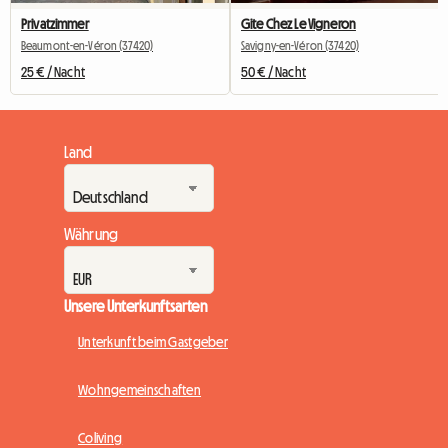
Privatzimmer
Gite Chez Le Vigneron
Beaumont-en-Véron (37420)
Savigny-en-Véron (37420)
25 € / Nacht
50 € / Nacht
Land
Währung
Unsere Unterkunftsarten
Unterkunft beim Gastgeber
Wohngemeinschaften
Coliving