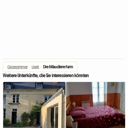
Gästezimmer
›
Ligré
›
Die Milaudiere-Farm
Weitere Unterkünfte, die Sie interessieren könnten