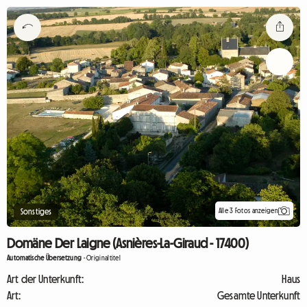
Alle 3 Fotos anzeigen
Sonstiges
Domäne Der Laigne (Asnières-La-Giraud - 17400)
Automatische Übersetzung
-
Originaltitel
Art der Unterkunft:
Haus
Art:
Gesamte Unterkunft