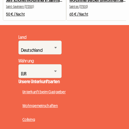
Sehr schönes WG-Zimmer in Saint-Savinien - 25m2
WG-Zimmer Bei Den Einwohnern Saintes
Saint-Savinien (17350)
Saintes (17100)
50 € / Nacht
65 € / Nacht
Land
Währung
Unsere Unterkunftsarten
Unterkunft beim Gastgeber
Wohngemeinschaften
Coliving