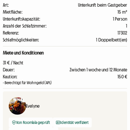
Art:
Unterkunft beim Gastgeber
Mietfläche:
15 m²
Unterkunftskapazität:
1 Person
Anzahl der Schlafzimmer:
1
Referenz:
17302
Schlafmöglichkeiten:
1 Doppelbett(en)
Miete und Konditionen
31 € / Nacht
Dauer:
Zwischen 1 woche und 12 Monate
Kaution:
150 €
- Berechtigt für Wohngeld (APL)
Evelyne
Von Roomlala geprüft
Identität verifiziert