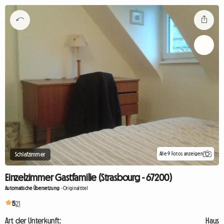
Alle 9 Fotos anzeigen
Schlafzimmer
Einzelzimmer Gastfamilie (Strasbourg - 67200)
Automatische Übersetzung
-
Originaltitel
5
21
Art der Unterkunft:
Haus