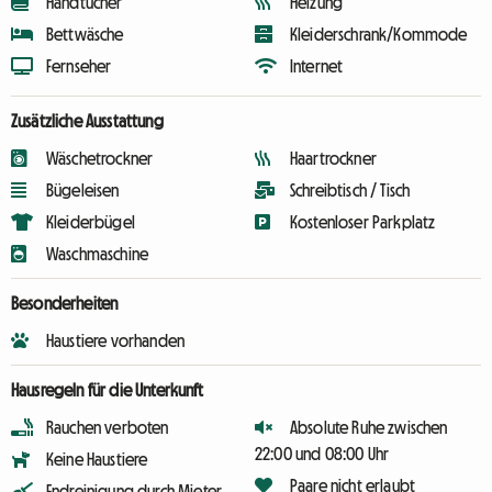
Handtücher
Heizung
Bettwäsche
Kleiderschrank/Kommode
Fernseher
Internet
Zusätzliche Ausstattung
Wäschetrockner
Haartrockner
Bügeleisen
Schreibtisch / Tisch
Kleiderbügel
Kostenloser Parkplatz
Waschmaschine
Besonderheiten
Haustiere vorhanden
Hausregeln für die Unterkunft
Rauchen verboten
Absolute Ruhe zwischen
22:00 und 08:00 Uhr
Keine Haustiere
Paare nicht erlaubt
Endreinigung durch Mieter