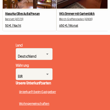
Masurka Gîtes Au Bal Paysan
WG-Zimmer mit Gartenblick
Berstett (67370)
Illkirch-Graffenstaden (67400)
50 € / Nacht
650 € / Monat
Land
Währung
Unsere Unterkunftsarten
Unterkunft beim Gastgeber
Wohngemeinschaften