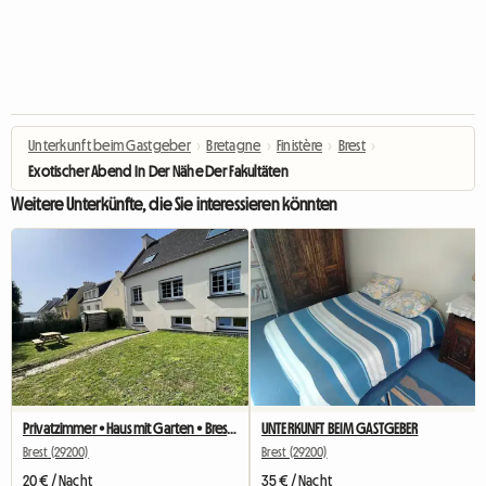
Unterkunft beim Gastgeber
›
Bretagne
›
Finistère
›
Brest
›
Exotischer Abend In Der Nähe Der Fakultäten
Weitere Unterkünfte, die Sie interessieren könnten
Privatzimmer • Haus mit Garten • Brest Quartier Europe
UNTERKUNFT BEIM GASTGEBER
Brest (29200)
Brest (29200)
20 € / Nacht
35 € / Nacht