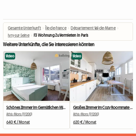
Gesamte Unterkunft
›
Île-de-France
›
Département Val-de-Marne
›
Ivry-sur-Seine
›
F3 Wohnung Zu Vermieten In Paris
Weitere Unterkünfte, die Sie interessieren könnten
Video
Video
Schönes Zimmer Im Gemütlichen Mitbewohner Nr. 2
Großes Zimmer im Cozy Roommate #5 New York in der Nähe von Olry
Athis-Mons (91200)
Athis-Mons (91200)
640 € / Monat
620 € / Monat