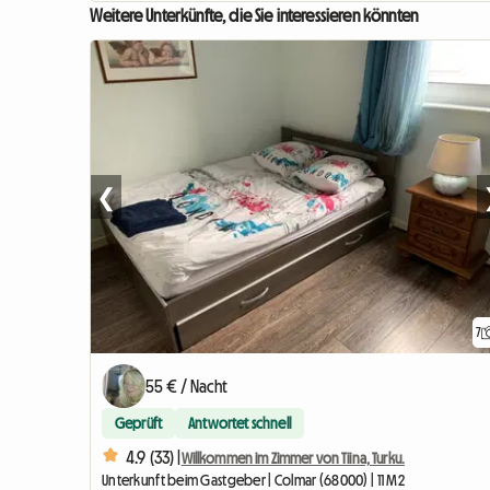
Weitere Unterkünfte, die Sie interessieren könnten
❮
7
55 € / Nacht
Geprüft
Antwortet schnell
4.9 (33) |
Willkommen im Zimmer von Tiina, Turku.
Unterkunft beim Gastgeber | Colmar (68000) | 11 M2