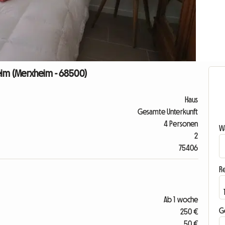
heim (Merxheim - 68500)
Haus
Gesamte Unterkunft
4 Personen
Wa
2
75406
R
Ab 1 woche
G
250 €
50 €