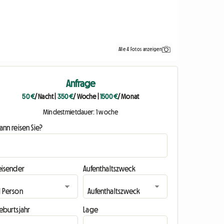
Alle 4 Fotos anzeigen
Anfrage
50 €
/ Nacht
|
350 €
/ Woche
|
1500 €
/ Monat
Mindestmietdauer: 1 woche
nn reisen Sie?
eisender
Aufenthaltszweck
eburtsjahr
Lage