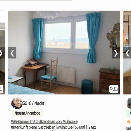
❯
❮
❯
❮
12
30 € / Nacht
Neu im Angebot
WG-Zimmer im Stadtzentrum von Mulhouse
Unterkunft beim Gastgeber | Mulhouse (68100) | 12 M2
Un