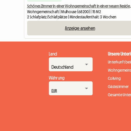
Schönes Zimmer in einer Wohnge
Wohngemeinschaft | Mulhouse (68200) | 15 M2
2 Schlafplatz/Schlafplätze | Mindestaufenthalt: 3 Wochen
Anzeige ansehen
Land
Unsere Unter
Unterkunft be
Wohngemeins
Währung
Coliving
Gästezimmer
Gesamte Unte