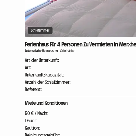
Schlafzimmer
Ferienhaus Für 4 Personen Zu Vermieten In Merx
Automatische Übersetzung
-
Originaltitel
Art der Unterkunft:
Art:
Unterkunftskapazität:
Anzahl der Schlafzimmer:
Referenz:
Miete und Konditionen
50 € / Nacht
Dauer:
Kaution:
Reinigungsgebühr: