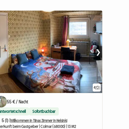
❯
4
55 € / Nacht
Antwortet schnell
Sofortbuchbar
5 (1) |
Willkommen in Tiinas Zimmer in Helsinki
terkunft beim Gastgeber | Colmar (68000) | 13 M2