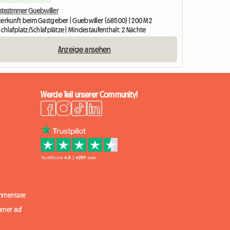
stezimmer Guebwiller
terkunft beim Gastgeber | Guebwiller (68500) | 200 M2
Schlafplatz/Schlafplätze | Mindestaufenthalt: 2 Nächte
Anzeige ansehen
Werde Teil unserer Community!
mmentare
mmer auf