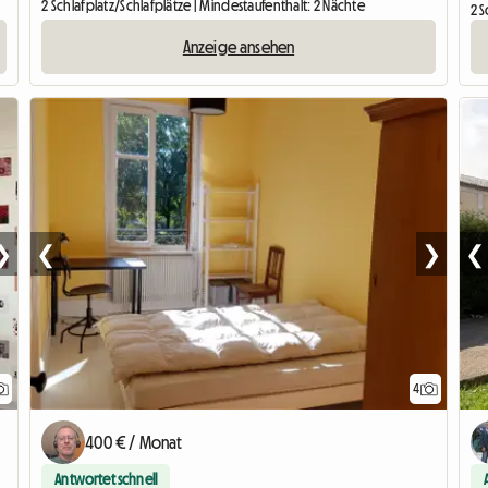
2 Schlafplatz/Schlafplätze | Mindestaufenthalt: 2 Nächte
2 S
Anzeige ansehen
❯
❮
❯
❮
4
400 € / Monat
Antwortet schnell