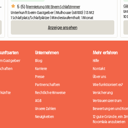
meinschaft in einer neuen Residenz
Gä
5 (5) |
Vermietung Mit Einem Schlafzimmer
Un
Unterkunft beim Gastgeber | Mulhouse (68100) | 13 M2
10 
1 Schlafplatz/Schlafplätze | Mindestaufenthalt: 1 Monat
Anzeige ansehen
kunftsarten
Unternehmen
Mehr erfahren
im Gastgeber
Blog
Hilfe
chaften
Karriere
Kontakt
Presse
Über uns
Partnerschaften
Wie funktioniert es?
rkünfte
Rechtliche Hinweise
Versicherung
AGB
Vertrauenszentrum
Unsere Zahlen
Bewertungen und Ko
Neuigkeiten
12 gute Gründe, ein Zi
Roomlala anzubieten