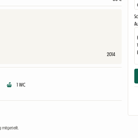
S
Au
2014
1 WC
 mitgeteilt.