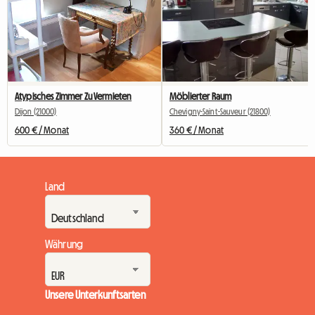
Atypisches Zimmer Zu Vermieten
Möblierter Raum
Dijon (21000)
Chevigny-Saint-Sauveur (21800)
600 € / Monat
360 € / Monat
Land
Währung
Unsere Unterkunftsarten