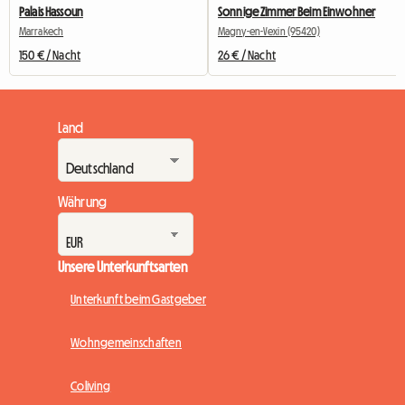
Palais Hassoun
Sonnige Zimmer Beim Einwohner
Marrakech
Magny-en-Vexin (95420)
150 € / Nacht
26 € / Nacht
Land
Währung
Unsere Unterkunftsarten
Unterkunft beim Gastgeber
Wohngemeinschaften
Coliving