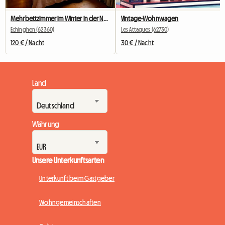
Mehrbettzimmer im Winter in der Nähe von Boulogne sur Mer
Vintage-Wohnwagen
Echinghen (62360)
Les Attaques (62730)
120 € / Nacht
30 € / Nacht
Land
Währung
Unsere Unterkunftsarten
Unterkunft beim Gastgeber
Wohngemeinschaften