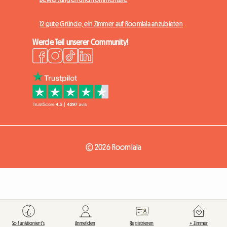
12 gute Gründe, ein Zimmer auf Roomlala anzubieten
Werde Teil unserer Community!
© 2026 Roomlala
So funktioniert's
Anmelden
Registrieren
+ Zimmer