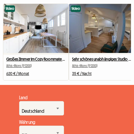
Video
Video
Großes Zimmer im Cozy Roommate #5 New York in der Nähe von Olry
Sehr schönes unabhängiges Studio 29m2,
Athis-Mons (91200)
Athis-Mons (91200)
620 € / Monat
35 € / Nacht
Land
Währung