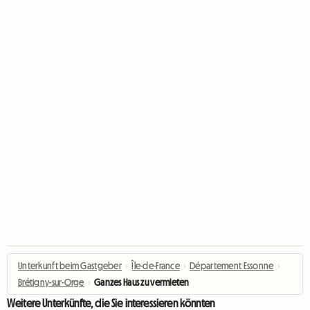
Unterkunft beim Gastgeber
›
Île-de-France
›
Département Essonne
›
Brétigny-sur-Orge
›
Ganzes Haus zu vermieten
Weitere Unterkünfte, die Sie interessieren könnten