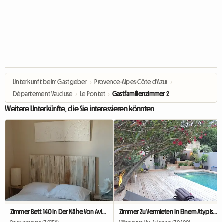
Unterkunft beim Gastgeber
›
Provence-Alpes-Côte d'Azur
›
Département Vaucluse
›
Le Pontet
›
Gastfamilienzimmer 2
Weitere Unterkünfte, die Sie interessieren könnten
Zimmer Bett 140 In Der Nähe Von Avignon Orange 20 Mn Von Marcoule
Zimmer Zu Vermieten In Einem Atypischen Haus (Kopie)