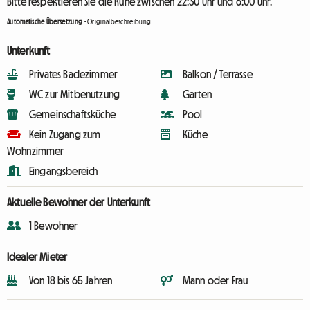
Bitte respektieren Sie die Ruhe zwischen 22:30 Uhr und 6:00 Uhr.
Automatische Übersetzung
-
Originalbeschreibung
Unterkunft
Privates Badezimmer
Balkon / Terrasse
WC zur Mitbenutzung
Garten
Gemeinschaftsküche
Pool
Kein Zugang zum
Küche
Wohnzimmer
Eingangsbereich
Aktuelle Bewohner der Unterkunft
1 Bewohner
Idealer Mieter
Von 18 bis 65 Jahren
Mann oder Frau