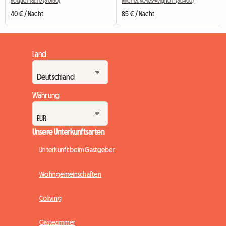
Roquemaure (30150)
Villeneuve-lès-Avignon (30400)
40 € / Nacht
85 € / Nacht
Land
Währung
Unsere Unterkunftsarten
Unterkunft beim Gastgeber
Wohngemeinschaften
Coliving
Gästezimmer