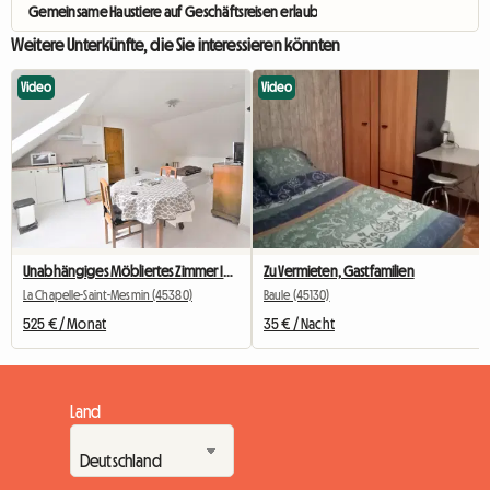
Gemeinsame Haustiere auf Geschäftsreisen erlaubt
Weitere Unterkünfte, die Sie interessieren könnten
Video
Video
Unabhängiges Möbliertes Zimmer Im Einfamilienhaus
Zu Vermieten, Gastfamilien
La Chapelle-Saint-Mesmin (45380)
Baule (45130)
525 € / Monat
35 € / Nacht
Land