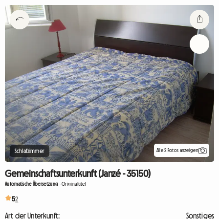
Alle 2 Fotos anzeigen
Schlafzimmer
Gemeinschaftsunterkunft (Janzé - 35150)
Automatische Übersetzung
-
Originaltitel
5
2
Art der Unterkunft:
Sonstiges