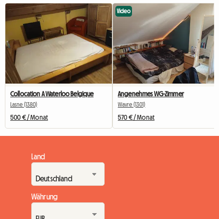
Video
Collocation A Waterloo Belgique
Angenehmes WG-Zimmer
Lasne (1380)
Wavre (1301)
500 € / Monat
570 € / Monat
Land
Währung