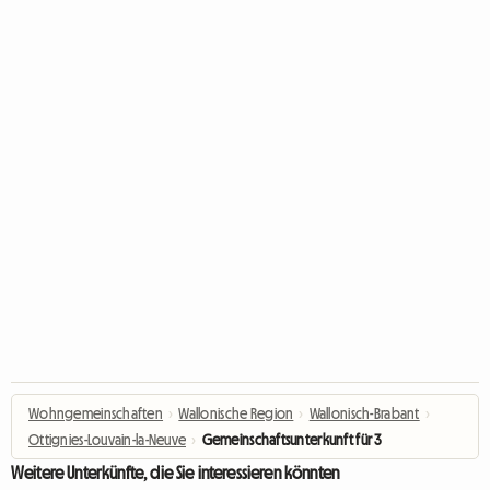
Wohngemeinschaften
›
Wallonische Region
›
Wallonisch-Brabant
›
Ottignies-Louvain-la-Neuve
›
Gemeinschaftsunterkunft für 3
Weitere Unterkünfte, die Sie interessieren könnten