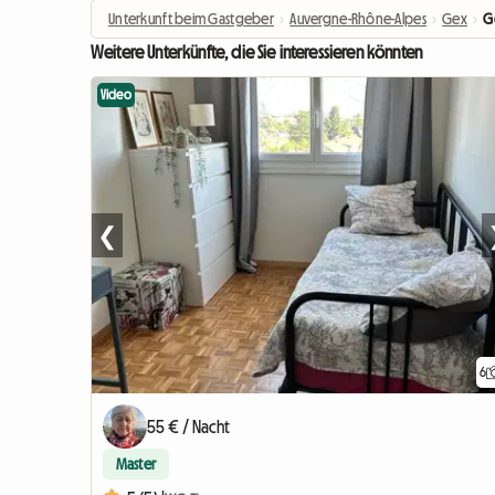
Unterkunft beim Gastgeber
›
Auvergne-Rhône-Alpes
›
Gex
›
G
Weitere Unterkünfte, die Sie interessieren könnten
Video
❮
6
55 € / Nacht
Master