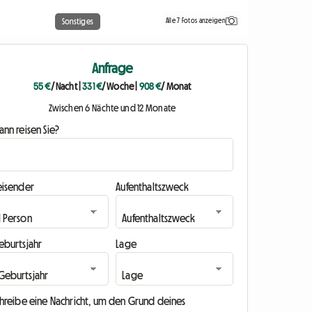
Alle 7 Fotos anzeigen
Sonstiges
Anfrage
55 €
/ Nacht
|
331 €
/ Woche
|
908 €
/ Monat
Zwischen 6 Nächte und 12 Monate
nn reisen Sie?
eisender
Aufenthaltszweck
eburtsjahr
Lage
chreibe eine Nachricht, um den Grund deines