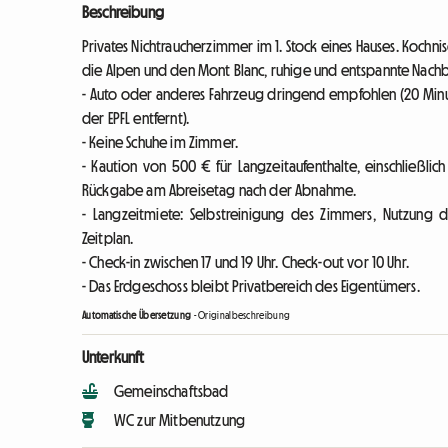
Beschreibung
Privates Nichtraucherzimmer im 1. Stock eines Hauses. Kochn
die Alpen und den Mont Blanc, ruhige und entspannte Nachb
- Auto oder anderes Fahrzeug dringend empfohlen (20 Mi
der EPFL entfernt).
- Keine Schuhe im Zimmer.
- Kaution von 500 € für Langzeitaufenthalte, einschließlic
Rückgabe am Abreisetag nach der Abnahme.
- Langzeitmiete: Selbstreinigung des Zimmers, Nutzun
Zeitplan.
- Check-in zwischen 17 und 19 Uhr. Check-out vor 10 Uhr.
- Das Erdgeschoss bleibt Privatbereich des Eigentümers.
Automatische Übersetzung
-
Originalbeschreibung
Unterkunft
Gemeinschaftsbad
WC zur Mitbenutzung