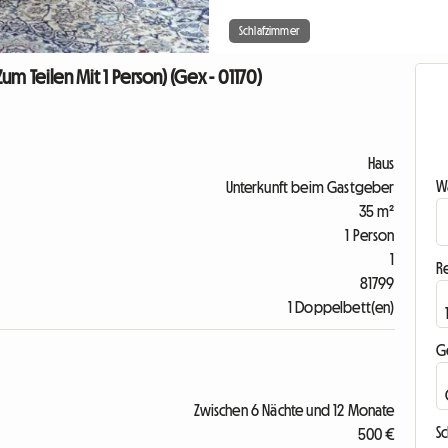
Schlafzimmer
Teilen Mit 1 Person) (Gex - 01170)
Haus
Wa
Unterkunft beim Gastgeber
35 m²
1 Person
1
R
81799
1 Doppelbett(en)
G
Zwischen 6 Nächte und 12 Monate
S
500 €