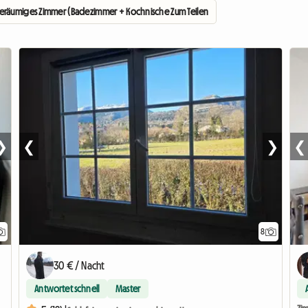
eräumiges Zimmer (Badezimmer + Kochnische Zum Teilen Mit 1 Person)
❯
❮
❯
❮
8
30 € / Nacht
Antwortet schnell
Master