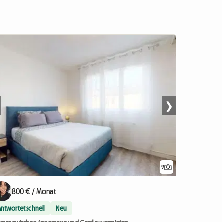
❯
9
800 € / Monat
Antwortet schnell
Neu