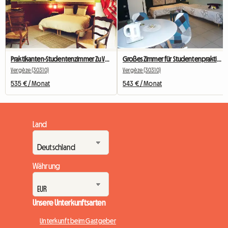
Praktikanten-Studentenzimmer Zu Vermieten - Erdgeschoss Mit Terrasse -
Großes Zimmer für Studentenpraktikanten im 1. Stock zu vermieten
Vergèze (30310)
Vergèze (30310)
535 € / Monat
543 € / Monat
Land
Währung
Unsere Unterkunftsarten
Unterkunft beim Gastgeber