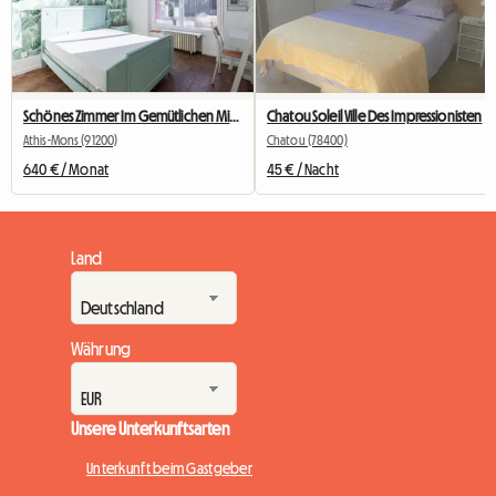
Schönes Zimmer Im Gemütlichen Mitbewohner Nr. 2
Chatou Soleil Ville Des Impressionisten
Athis-Mons (91200)
Chatou (78400)
640 € / Monat
45 € / Nacht
Land
Währung
Unsere Unterkunftsarten
Unterkunft beim Gastgeber