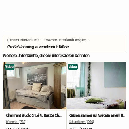
Gesamte Unterkunft
›
Gesamte Unterkunft Belgien
›
Große Wohnung zu vermieten in Brüssel
Weitere Unterkünfte, die Sie interessieren könnten
Video
Video
Charmant Studio Situé Au Rez De Chaussée
Grünes Zimmer zur Miete in einem Haus in Brüssel
Wemmel (1780)
Schaerbeek (1030)