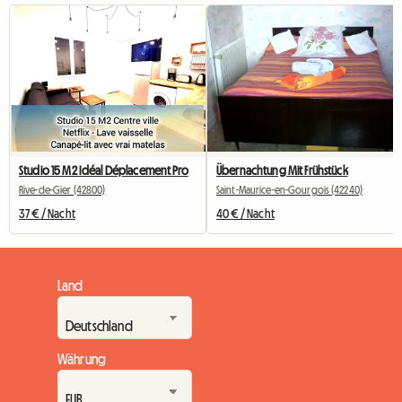
Studio 15 M2 Idéal Déplacement Pro
Übernachtung Mit Frühstück
Rive-de-Gier (42800)
Saint-Maurice-en-Gourgois (42240)
37 € / Nacht
40 € / Nacht
Land
Währung