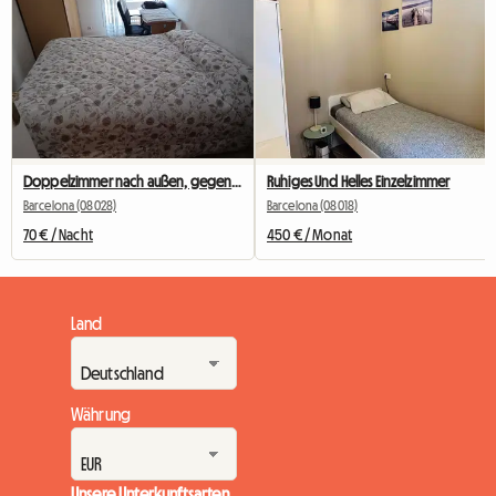
Doppelzimmer nach außen, gegenüber dem Camp Nou
Ruhiges Und Helles Einzelzimmer
Barcelona (08028)
Barcelona (08018)
70 € / Nacht
450 € / Monat
Land
Währung
Unsere Unterkunftsarten