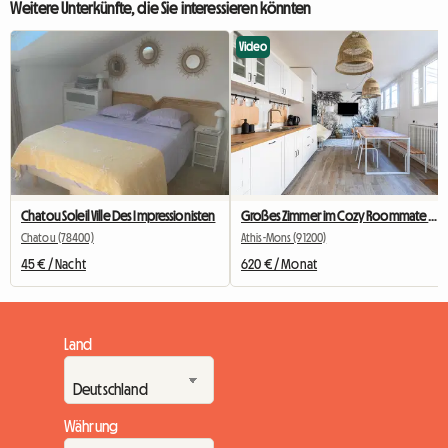
Weitere Unterkünfte, die Sie interessieren könnten
Video
Chatou Soleil Ville Des Impressionisten
Großes Zimmer im Cozy Roommate #5 New York in der Nähe von Olry
Chatou (78400)
Athis-Mons (91200)
45 € / Nacht
620 € / Monat
Land
Währung