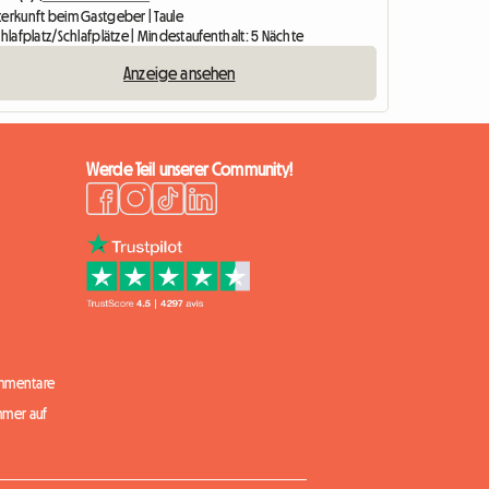
terkunft beim Gastgeber | Taule
chlafplatz/Schlafplätze | Mindestaufenthalt: 5 Nächte
Anzeige ansehen
Werde Teil unserer Community!
mmentare
mmer auf