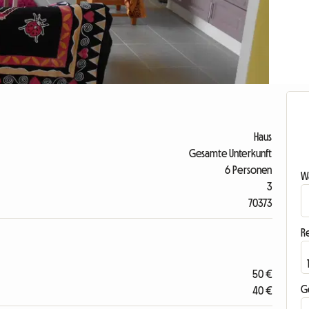
Haus
Gesamte Unterkunft
6 Personen
Wa
3
70373
R
50 €
G
40 €