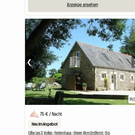
Anzeige ansehen
❮
25
75 € / Nacht
Neu im Angebot
Gîte Les 3 Voiles - Ferienhaus - Meer 4km Entfernt - 5p