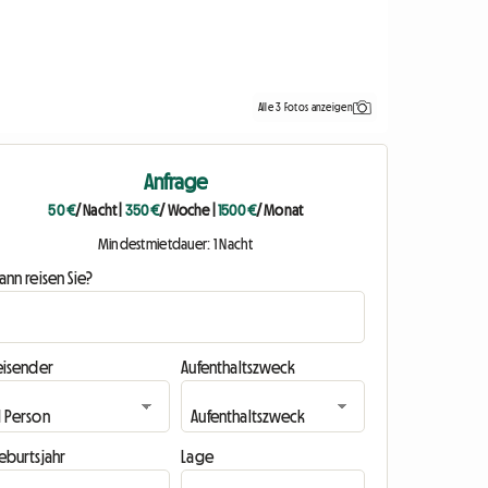
Alle 3 Fotos anzeigen
Anfrage
50 €
/ Nacht
|
350 €
/ Woche
|
1500 €
/ Monat
Mindestmietdauer: 1 Nacht
nn reisen Sie?
eisender
Aufenthaltszweck
eburtsjahr
Lage