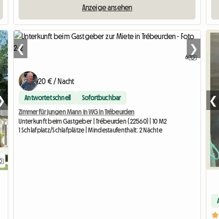
Anzeige ansehen
❮
❯
6
20 € / Nacht
Antwortet schnell
Sofortbuchbar
❮
❯
Zimmer für jungen Mann in WG in Trébeurden
Unterkunft beim Gastgeber | Trébeurden (22560) | 10 M2
1 Schlafplatz/Schlafplätze | Mindestaufenthalt: 2 Nächte