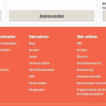
Un
1 S
Anzeige ansehen
kunftsarten
Unternehmen
Mehr erfahren
im Gastgeber
Blog
Hilfe
chaften
Karriere
Kontakt
Presse
Über uns
Partnerschaften
Wie funktioniert es?
rkünfte
Rechtliche Hinweise
Versicherung
AGB
Vertrauenszentrum
Unsere Zahlen
Bewertungen und Ko
Neuigkeiten
12 gute Gründe, ein Zi
Roomlala anzubieten