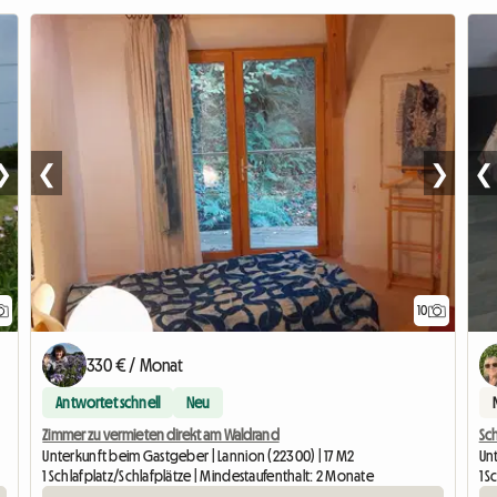
❯
❮
❯
❮
10
330 € / Monat
Antwortet schnell
Neu
Zimmer zu vermieten direkt am Waldrand
Sc
Unterkunft beim Gastgeber | Lannion (22300) | 17 M2
Un
1 Schlafplatz/Schlafplätze | Mindestaufenthalt: 2 Monate
1 S