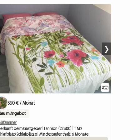
❯
2
350 € / Monat
Neu im Angebot
hlafzimmer
terkunft beim Gastgeber | Lannion (22300) | 11 M2
chlafplatz/Schlafplätze | Mindestaufenthalt: 6 Monate