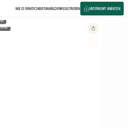
WIE ES FUNKTIONIERT
ANMELDEN
REGISTRIEREN
UNTERKUNFT ANBIETEN
ges
zimmer