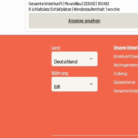
Gesamte Unterkunft | Ploumilliau (22300) | 100 M2
5 Schlafplatz/Schlafplätze | Mindestaufenthalt: 1 woche
Anzeige ansehen
Land
Unsere Unter
Unterkunft be
Wohngemeins
Währung
Coliving
Gästezimmer
Gesamte Unte