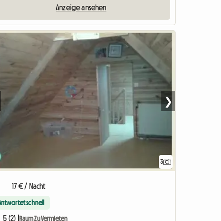
Anzeige ansehen
❯
3
17 € / Nacht
Antwortet schnell
5 (2) |
Raum Zu Vermieten