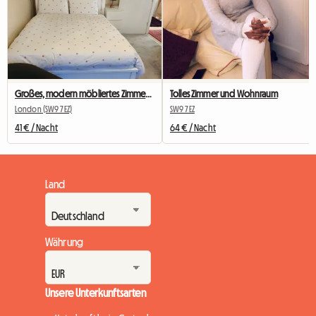
Großes, modern möbliertes Zimmer zu vermieten
Tolles Zimmer und Wohnraum
London (SW9 7EZ)
SW9 7EZ
41 € / Nacht
64 € / Nacht
Land
Währung
Unsere Unterkunftsarten