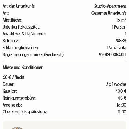
Art der Unterkunft:
Studio-Apartment
Art:
Gesamte Unterkunft
Mietfläche:
16 m²
Unterkunftskapazität:
1 Person
Anzahl der Schlafzimmer:
1
Referenz:
74888
Schlafmöglichkeiten:
1 Schlafsofa
Registrierungsnummer (Frankreich):
92012000540LJ
Miete und Konditionen
60 € / Nacht
Dauer:
Ab 1 woche
Kaution:
400 €
Reinigungsgebühr:
45 €
Anreise ab:
16:00
Check-out bis spätestens:
11:00