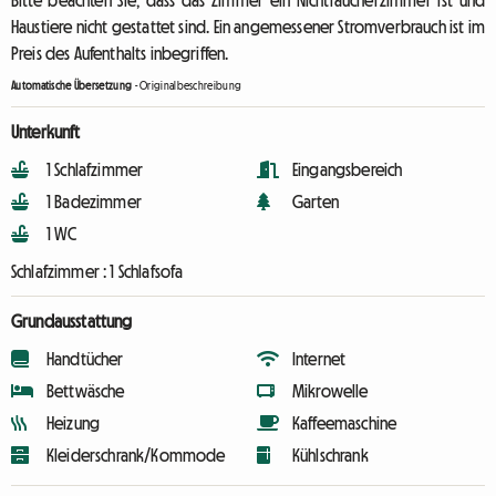
Bitte beachten Sie, dass das Zimmer ein Nichtraucherzimmer ist und
Haustiere nicht gestattet sind. Ein angemessener Stromverbrauch ist im
Preis des Aufenthalts inbegriffen.
Automatische Übersetzung
-
Originalbeschreibung
Unterkunft
1 Schlafzimmer
Eingangsbereich
1 Badezimmer
Garten
1 WC
Schlafzimmer :
1 Schlafsofa
Grundausstattung
Handtücher
Internet
Bettwäsche
Mikrowelle
Heizung
Kaffeemaschine
Kleiderschrank/Kommode
Kühlschrank