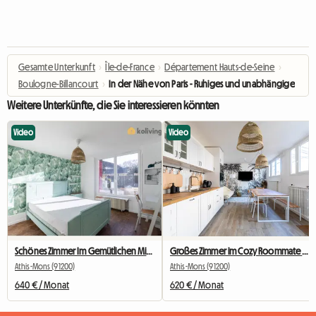
Gesamte Unterkunft
›
Île-de-France
›
Département Hauts-de-Seine
›
Boulogne-Billancourt
›
In der Nähe von Paris - Ruhiges und unabhängiges Pri
Weitere Unterkünfte, die Sie interessieren könnten
Video
Video
Schönes Zimmer Im Gemütlichen Mitbewohner Nr. 2
Großes Zimmer im Cozy Roommate #5 New York in der Nähe von Olry
Athis-Mons (91200)
Athis-Mons (91200)
640 € / Monat
620 € / Monat