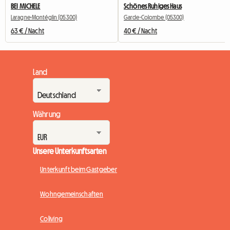
BEI MICHELE
Schönes Ruhiges Haus
Laragne-Montéglin (05300)
Garde-Colombe (05300)
63 € / Nacht
40 € / Nacht
Land
Währung
Unsere Unterkunftsarten
Unterkunft beim Gastgeber
Wohngemeinschaften
Coliving