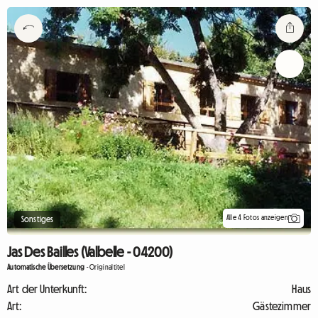
Alle 4 Fotos anzeigen
Sonstiges
Jas Des Bailles (Valbelle - 04200)
Automatische Übersetzung
-
Originaltitel
Art der Unterkunft:
Haus
Art:
Gästezimmer