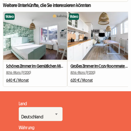
Weitere Unterkünfte, die Sie interessieren könnten
Video
Video
Schönes Zimmer Im Gemütlichen Mitbewohner Nr. 2
Großes Zimmer im Cozy Roommate #5 New York in der Nähe von Olry
Athis-Mons (91200)
Athis-Mons (91200)
640 € / Monat
620 € / Monat
Land
Währung