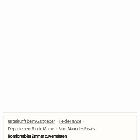
Unterkunft beim Gastgeber
›
Île-de-France
›
Département Val-de-Marne
›
Saint-Maur-des-Fossés
›
Komfortables Zimmer zu vermieten