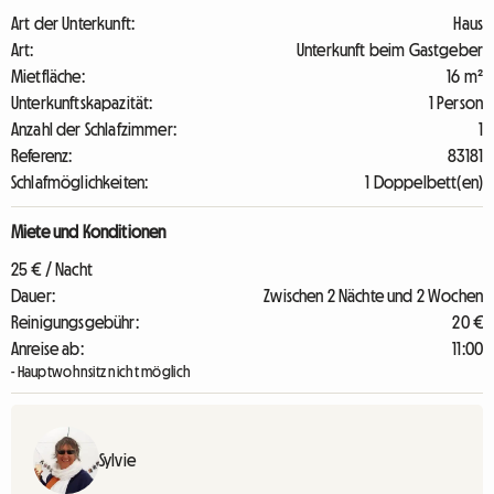
Art der Unterkunft:
Haus
Art:
Unterkunft beim Gastgeber
Mietfläche:
16 m²
Unterkunftskapazität:
1 Person
Anzahl der Schlafzimmer:
1
Referenz:
83181
Schlafmöglichkeiten:
1 Doppelbett(en)
Miete und Konditionen
25 € / Nacht
Dauer:
Zwischen 2 Nächte und 2 Wochen
Reinigungsgebühr:
20 €
Anreise ab:
11:00
- Hauptwohnsitz nicht möglich
Sylvie