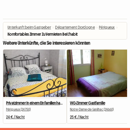
Unterkunft beim Gastgeber
›
Département Dordogne
›
Périgueux
›
Komfortables Zimmer Zu Vermieten Bei L'habit
Weitere Unterkünfte, die Sie interessieren könnten
Privatzimmer in einem Einfamilienhaus in Périgueux
WG-Zimmer Gastfamilie
Périgueux (24750)
Notre-Dame-de-Sanilhac (24660)
24 € / Nacht
25 € / Nacht