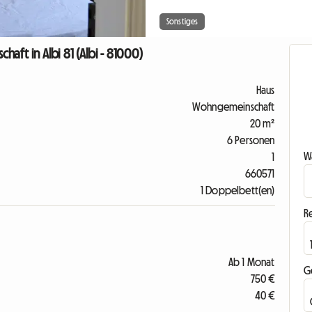
Sonstiges
ft in Albi 81 (Albi - 81000)
Haus
Wohngemeinschaft
20 m²
6 Personen
Wa
1
660571
1 Doppelbett(en)
R
Ab 1 Monat
G
750 €
40 €