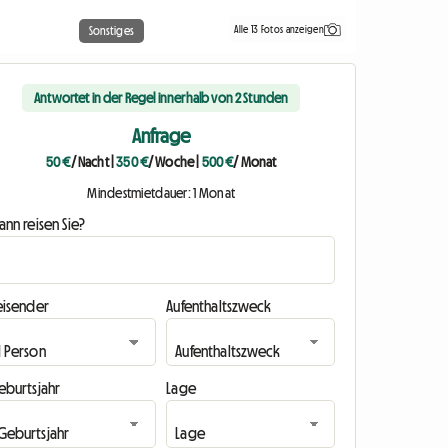
Alle 13 Fotos anzeigen
Sonstiges
Antwortet in der Regel innerhalb von 2 Stunden
Anfrage
50 €
/ Nacht
|
350 €
/ Woche
|
500 €
/ Monat
Mindestmietdauer: 1 Monat
nn reisen Sie?
eisender
Aufenthaltszweck
eburtsjahr
Lage