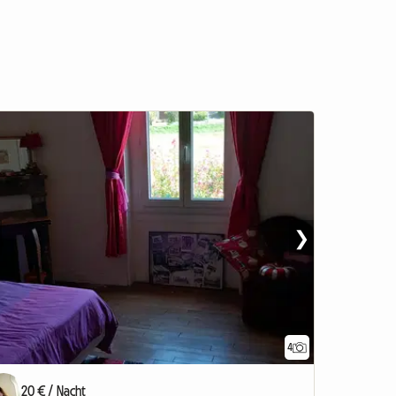
❯
4
20 € / Nacht