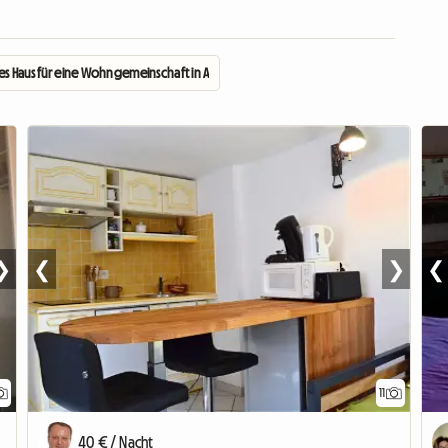
s Haus für eine Wohngemeinschaft in Albi 81
❯
❮
❯
❮
11
40 € / Nacht