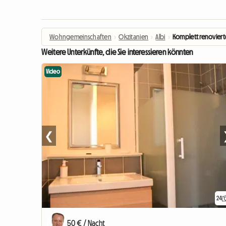
Wohngemeinschaften
›
Okzitanien
›
Albi
›
Komplett renovierte
Weitere Unterkünfte, die Sie interessieren könnten
Video
❮
24
50 € / Nacht